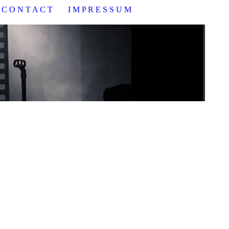
C O N T A C T
I M P R E S S U M