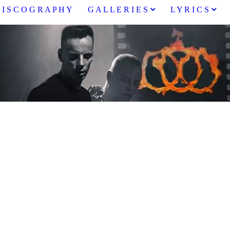
 I S C O G R A P H Y
G A L L E R I E S
L Y R I C S