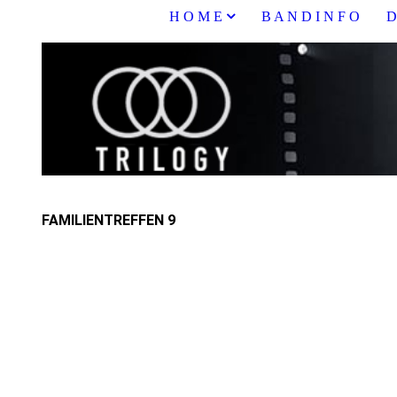
H O M E
B A N D I N F O
D
FAMILIENTREFFEN 9